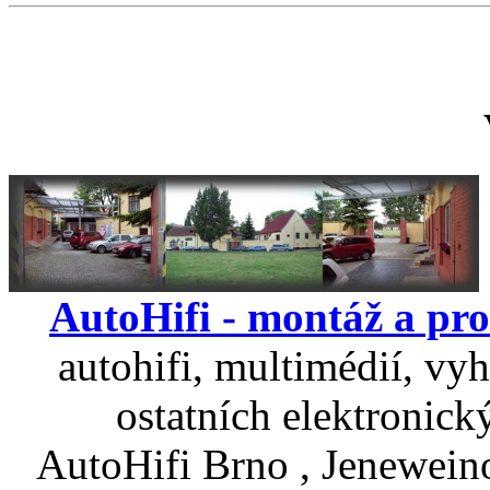
AutoHifi - montáž a pro
autohifi, multimédií, vyh
ostatních elektronick
AutoHifi Brno , Jenewein