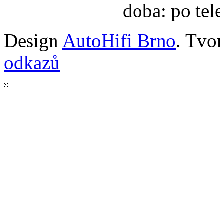
doba: po te
Design
AutoHifi Brno
. Tv
odkazů